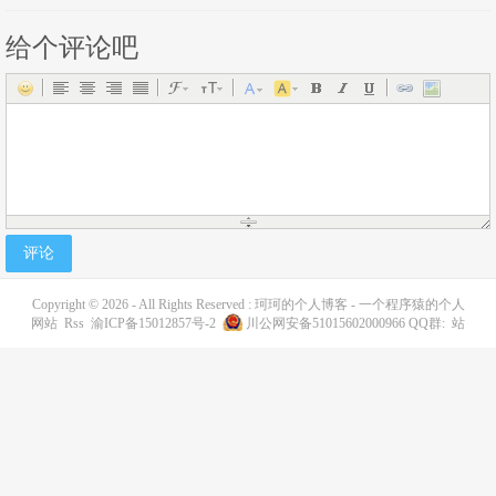
给个评论吧
程序猿的个
评论
人网站
Copyright ©
2026 - All Rights Reserved :
珂珂的个人博客 - 一个程序猿的个人
网站
Rss
渝ICP备15012857号-2
川公网安备51015602000966
QQ群:
站
点地图