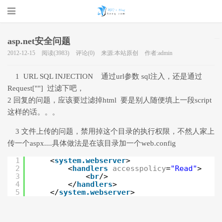
asp.net安全问题
2012-12-15
阅读(3983)
评论(0)
来源:本站原创
作者:admin
珂珂的个人
1 URL SQL INJECTION 通过url参数 sql注入，还是通过
Request[""] 过滤下吧，
2 回复的问题，应该要过滤掉html 要是别人随便填上一段script
这样的话。。。
3 文件上传的问题，禁用掉这个目录的执行权限，不然人家上
传一个aspx....具体做法是在该目录加一个web.config
博客 - 一个
1
<
system.webserver
>
2
<
handlers
accesspolicy
=
"Read"
>
3
<
br
/>
4
</
handlers
>
5
</
system.webserver
>