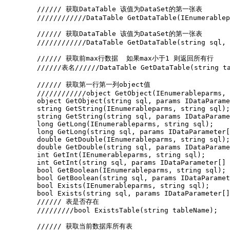
        ////// 获取DataTable 该值为DataSet的第一张表

        ////////////DataTable GetDataTable(IEnumerablep
        ////// 获取DataTable 该值为DataSet的第一张表

        ////////////DataTable GetDataTable(string sql, 
        ////// 获取前max行数据  如果max小于1 则返回所有行

        //////表名//////DataTable GetDataTable(string ta
        ////// 获取第一行第一列object值

        ////////////object GetObject(IEnumerableparms, 
        object GetObject(string sql, params IDataParame
        string GetString(IEnumerableparms, string sql);

        string GetString(string sql, params IDataParame
        long GetLong(IEnumerableparms, string sql);

        long GetLong(string sql, params IDataParameter[
        double GetDouble(IEnumerableparms, string sql);

        double GetDouble(string sql, params IDataParame
        int GetInt(IEnumerableparms, string sql);

        int GetInt(string sql, params IDataParameter[] 
        bool GetBoolean(IEnumerableparms, string sql);

        bool GetBoolean(string sql, params IDataParamet
        bool Exists(IEnumerableparms, string sql);

        bool Exists(string sql, params IDataParameter[]
        ////// 表是否存在

        /////////bool ExistsTable(string tableName);

        ////// 获取当前数据库所有表
