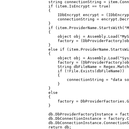
                    string connectionString = item.Conn
                    if (item.IsEncrypt == true)

                    {

                        IDbEncrypt encrypt = (IDbEncryp
                        connectionString = encrypt.Decr
                    }

                    if (item.ProviderName.StartsWith("M
                    {

                        object obj = Assembly.Load("MyS
                        factory = (DbProviderFactory)ob
                    }

                    else if (item.ProviderName.StartsWi
                    {

                        object obj = Assembly.Load("Sys
                        factory = (DbProviderFactory)ob
                        String dbFileName = Regex.Match
                        if (!File.Exists(dbFileName))

                        {

                            connectionString = "data so
                        }

                    }

                    else

                    {

                        factory = DbProviderFactories.G
                    }

                    db.DbProviderFactoryInstance = fact
                    db.DbConnectionInstance = factory.C
                    db.DbConnectionInstance.ConnectionS
                    return db;
