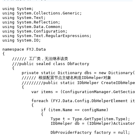
using System;

using System.Collections.Generic;

using System.Text;

using System.Reflection;

using System.Data.Common;

using System.Configuration;

using System.Text.RegularExpressions;

using System.IO;

namespace FYJ.Data

{

    ////// 工厂类，无法继承该类

    ///public sealed class DbFactory

    {

        private static Dictionary
 dbs = new Dictionary
(
        ////// 根据配置节点主键名构造IDbHelper对象

        /////////public static IDbHelper CreateIDbHelpe
        {

            var items = (ConfigurationManager.GetSectio
            foreach (FYJ.Data.Config.DbHelperElement it
            {

                if (item.Name == configName)

                {

                    Type t = Type.GetType(item.Type);

                    IDbHelper db = (IDbHelper)Activator
                    DbProviderFactory factory = null;
