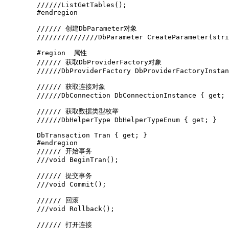
        //////ListGetTables();

        #endregion

        ////// 创建DbParameter对象

        ///////////////DbParameter CreateParameter(stri
        #region  属性

        ////// 获取DbProviderFactory对象

        //////DbProviderFactory DbProviderFactoryInstan
        ////// 获取连接对象

        //////DbConnection DbConnectionInstance { get; 
        ////// 获取数据类型枚举

        //////DbHelperType DbHelperTypeEnum { get; }

        DbTransaction Tran { get; }

        #endregion

        ////// 开始事务

        ///void BeginTran();

        ////// 提交事务

        ///void Commit();

        ////// 回滚

        ///void Rollback();

        ////// 打开连接
