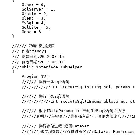
    {

        Other = 0,

        SqlServer = 1,

        Oracle = 2,

        OleDb = 3,

        MySql = 4,

        SqlLite = 5,

        Odbc = 6

    }

    ////// 功能:数据接口

    /// 作者:fangyj

    /// 创建日期:2012-07-15

    /// 修改日期:2013-08-11

    ///public interface IDbHelper

    {

        #region 执行

        ////// 执行一条sql语句

        ////////////int ExecuteSql(string sql, params I
        ////// 执行一条sql语句

        ////////////int ExecuteSql(IEnumerableparms, st
        ////// 根据IDataParameter 自动生成sql语句并执行

        //////表明///主键名///是否插入语句，否则为修改//////int Exe
        ////// 执行存储过程 返回DataSet

        //////存储过程参数///存储过程名///DataSet RunProcedure