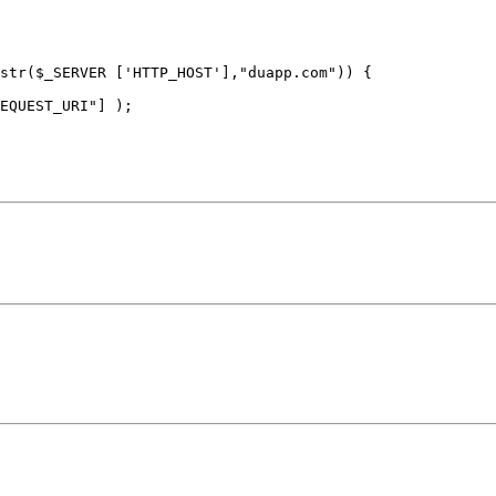
str($_SERVER ['HTTP_HOST'],"duapp.com")) {

EQUEST_URI"] );
