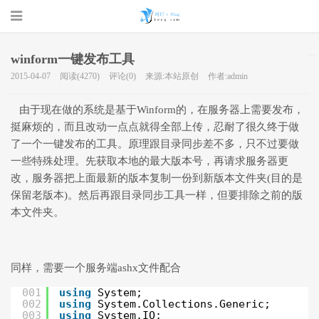
winform一键发布工具
2015-04-07
阅读(4270)
评论(0)
来源:本站原创
作者:admin
珂珂的个人
由于现在做的系统是基于Winform的，在服务器上需要发布，
挺麻烦的，而且改动一点点就得全部上传，忍耐了很久终于做
了一个一键发布的工具。原理跟目录同步差不多，只不过要做
一些特殊处理。先获取本地的最大版本号，再请求服务器更
改，服务器把上面最新的版本复制一份到新版本文件夹(目的是
保留老版本)。然后再跟目录同步工具一样，但要排除之前的版
本文件夹。
博客 - 一个
同样，需要一个服务端ashx文件配合
001
using
System;
002
using
System.Collections.Generic;
003
using
System.IO;