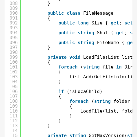
088
}
089
090
public
class
FileMessage
091
{
092
public
long
Size { 
get
; 
set
;
093
094
public
string
Sha1 { 
get
; 
se
095
096
public
string
FileName { 
get
097
}
098
099
private
void
LoadFile(List list,
100
{
101
foreach
(
string
file 
in
Dire
102
{
103
list.Add(GetFileInfo(fil
104
}
105
106
if
(isLocaChild)
107
{
108
foreach
(
string
folder 
i
109
{
110
LoadFile(list, folde
111
}
112
}
113
}
114
115
private
string
GetMaxVersion(
str