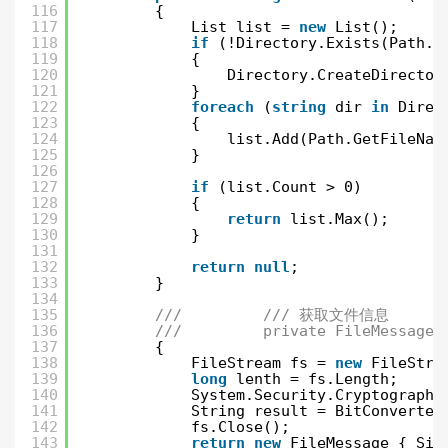
116
{
117
List list = 
new
List();
118
if
(!Directory.Exists(Path.C
119
{
120
Directory.CreateDirector
121
}
122
foreach
(
string
dir 
in
Direc
123
{
124
list.Add(Path.GetFileNam
125
}
126
127
if
(list.Count > 0)
128
{
129
return
list.Max();
130
}
131
132
return
null
;
133
}
134
135
///         /// 获取文件信息
136
///         private FileMessage 
137
{
138
FileStream fs = 
new
FileStre
139
long
lenth = fs.Length;
140
System.Security.Cryptography
141
String result = BitConverter
142
fs.Close();
143
return
new
FileMessage { Siz