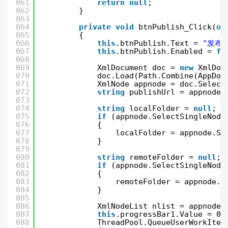
061
return
null
;
062
}
063
064
private
void
btnPublish_Click(
ob
065
{
066
this
.btnPublish.Text = 
"发布中
067
this
.btnPublish.Enabled = 
fa
068
069
XmlDocument doc = 
new
XmlDoc
070
doc.Load(Path.Combine(AppDom
071
XmlNode appnode = doc.Select
072
string
publishUrl = appnode.
073
074
string
localFolder = 
null
;
075
if
(appnode.SelectSingleNode
076
{
077
localFolder = appnode.Se
078
}
079
080
string
remoteFolder = 
null
;
081
if
(appnode.SelectSingleNode
082
{
083
remoteFolder = appnode.S
084
}
085
086
XmlNodeList nlist = appnode.
087
this
.progressBar1.Value = 0;
088
ThreadPool.QueueUserWorkItem