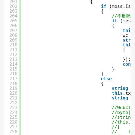
201
{
202
if
(mess.IsD
203
{
204
//不删除
205
if
(mess
206
{
207
this
208
wc =
209
stri
210
this
211
{
212
213
});
214
cont
215
}
216
}
217
else
218
{
219
string
l
220
this
.txt
221
string
u
222
223
//WebCli
224
//byte[]
225
//string
226
//this.S
227
//{
228
//    th