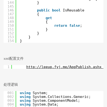
144
}
145
146
public
bool
IsReusable
147
{
148
get
149
{
150
return
false
;
151
}
152
}
153
}
154
}
xml配置文件
1
http://leeup.fyj.me/AppPublish.ashx  
处理逻辑
001
using
System;
002
using
System.Collections.Generic;
003
using
System.ComponentModel;
004
using
System.Data;