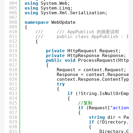
004
using
System.Web;
005
using
System.Linq;
006
using
System.Xml.Serialization;
007
008
namespace
程序猿的个
WebUpdate
009
{
010
///     /// AppPublish 的摘要说明
011
///     public class AppPublish : IH
012
{
013
014
private
HttpRequest Request;
015
private
HttpResponse Response;
016
public
void
ProcessRequest(HttpC
017
{
018
Request = context.Request;
019
Response = context.Response;
020
context.Response.ContentType
人网站
021
try
022
{
023
if
(!String.IsNullOrEmpt
024
{
025
//复制
026
if
(Request[
"action"
027
{
028
string
dir = Pat
029
if
(!Directory.E
030
{
031
Directory.Cr