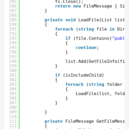
285
fs.Close();
286
return
new
FileMessage { Siz
287
}
288
289
private
void
LoadFile(List list,
290
{
291
foreach
(
string
file 
in
Dire
292
{
293
if
(file.Contains(
"publi
294
{
295
continue
;
296
}
297
298
list.Add(GetFileInfo(fil
299
}
300
301
if
(isIncludeChild)
302
{
303
foreach
(
string
folder 
i
304
{
305
LoadFile(list, folde
306
}
307
}
308
309
}
310
311
private
FileMessage GetFileMessa
312
{