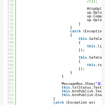
229
//});
230
231
HttpUplo
232
up.Uploa
233
up.Compl
234
up.Uploa
235
}
236
}
237
catch
(Exception
238
{
239
this
.SafeCal
240
{
241
this
.lis
242
});
243
244
this
.SafeCal
245
{
246
this
.txt
247
});
248
}
249
}
250
251
MessageBox.Show(
"发布
252
this
.txtStatus.Text 
253
this
.btnPublish.Text
254
this
.btnPublish.Enab
255
}
256
catch
(Exception ex)