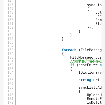
145
146
syncList
147
{
148
Uplo
149
Loca
150
Remo
151
Size
152
});
153
}
154
}
155
}
156
157
158
foreach
(FileMessage
159
{
160
FileMessage dest
161
//如果客户端不存在该
162
if
(destFm == 
nu
163
{
164
IDictionary 
165
166
string
url =
167
168
syncList.Add
169
{
170
UploadUr
171
RemoteFi
172
IsDelete