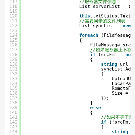
117
//服务器文件信息
118
List serverList = (L
119
120
this
.txtStatus.Text 
121
//需要同步的文件列表
122
List syncList = 
new
123
124
foreach
(FileMessage
125
{
126
FileMessage srcF
127
//如果服务器上不存
128
if
(srcFm == 
nul
129
{
130
string
url =
131
syncList.Add
132
{
133
UploadUr
134
LocalPat
135
RemoteFi
136
Size = f
137
});
138
}
139
else
140
{
141
//如果不等于服
142
if
(!srcFm.S
143
{
144
string
u