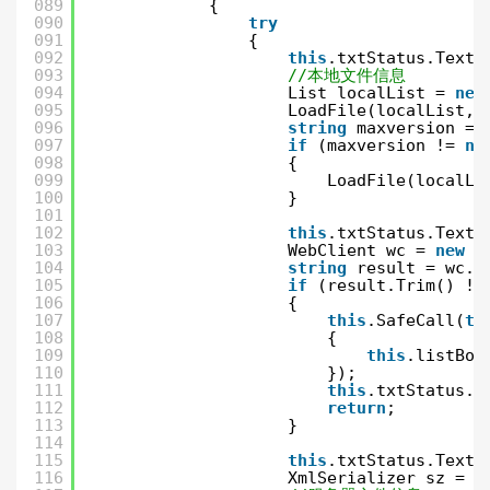
089
{
090
try
091
{
092
this
.txtStatus.Text 
093
//本地文件信息
094
List localList = 
new
095
LoadFile(localList, 
096
string
maxversion = 
097
if
(maxversion != 
nu
098
{
099
LoadFile(localLi
100
}
101
102
this
.txtStatus.Text 
103
WebClient wc = 
new
W
104
string
result = wc.D
105
if
(result.Trim() !=
106
{
107
this
.SafeCall(
th
108
{
109
this
.listBox
110
});
111
this
.txtStatus.T
112
return
;
113
}
114
115
this
.txtStatus.Text 
116
XmlSerializer sz = 
n