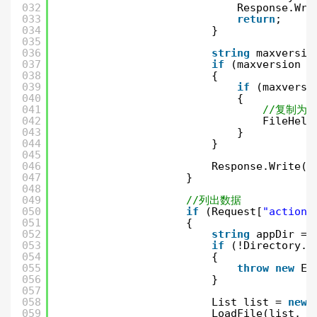
032
Response.Wri
033
return
;
034
}
035
036
string
maxversio
037
if
(maxversion !
038
{
039
if
(maxversi
040
{
041
//复制为
042
FileHelp
043
}
044
}
045
046
Response.Write(
"
047
}
048
049
//列出数据
050
if
(Request[
"action"
051
{
052
string
appDir = 
053
if
(!Directory.E
054
{
055
throw
new
Ex
056
}
057
058
List list = 
new
059
LoadFile(list, a