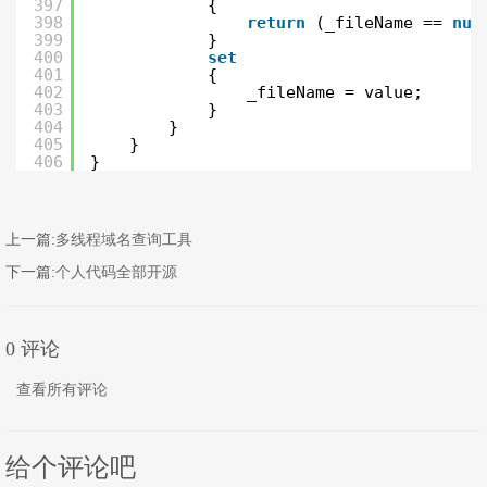
397
{
398
return
(_fileName == 
nul
399
}
400
set
401
{
402
_fileName = value;
403
}
404
}
405
}
406
}
上一篇:
多线程域名查询工具
下一篇:
个人代码全部开源
0 评论
查看所有评论
给个评论吧