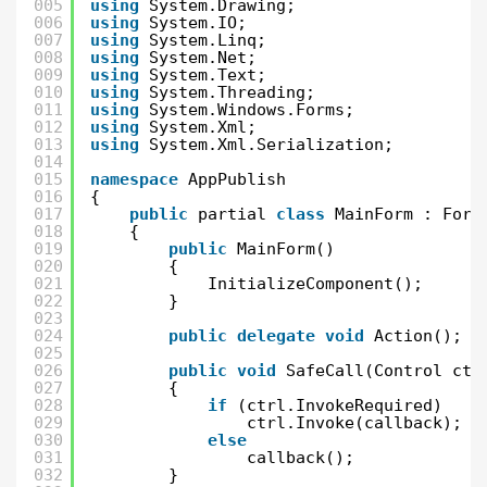
005
using
System.Drawing;
006
using
System.IO;
007
using
System.Linq;
008
using
System.Net;
009
using
System.Text;
010
using
System.Threading;
011
using
System.Windows.Forms;
012
using
System.Xml;
013
using
System.Xml.Serialization;
014
015
namespace
AppPublish
016
{
017
public
partial 
class
MainForm : Form
018
{
019
public
MainForm()
020
{
021
InitializeComponent();
022
}
023
024
public
delegate
void
Action();
025
026
public
void
SafeCall(Control ctr
027
{
028
if
(ctrl.InvokeRequired)
029
ctrl.Invoke(callback);
030
else
031
callback();
032
}