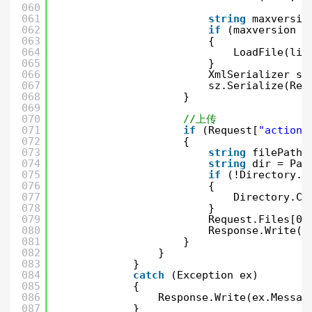
060
061
string
maxversio
062
if
(maxversion !
063
{
064
LoadFile(lis
065
}
066
XmlSerializer sz
067
sz.Serialize(Res
068
}
069
070
//上传
071
if
(Request[
"action"
072
{
073
string
filePath 
074
string
dir = Pat
075
if
(!Directory.E
076
{
077
Directory.Cr
078
}
079
Request.Files[0]
080
Response.Write(
"
081
}
082
}
083
}
084
catch
(Exception ex)
085
{
086
Response.Write(ex.Messag
087
}