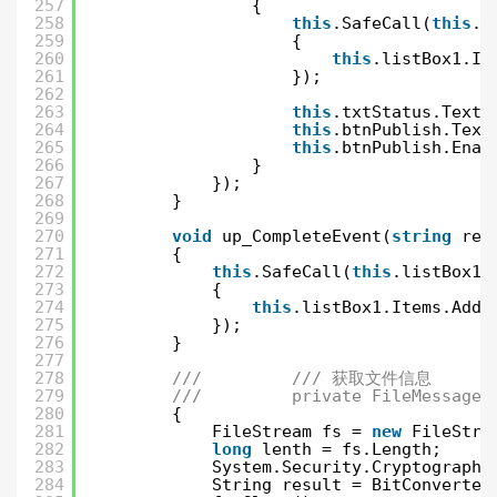
257
{
258
this
.SafeCall(
this
.l
259
{
260
this
.listBox1.It
261
});
262
263
this
.txtStatus.Text 
264
this
.btnPublish.Text
265
this
.btnPublish.Enab
266
}
267
});
268
}
269
270
void
up_CompleteEvent(
string
res
271
{
272
this
.SafeCall(
this
.listBox1,
273
{
274
this
.listBox1.Items.Add(
275
});
276
}
277
278
///         /// 获取文件信息
279
///         private FileMessage 
280
{
281
FileStream fs = 
new
FileStre
282
long
lenth = fs.Length;
283
System.Security.Cryptography
284
String result = BitConverter