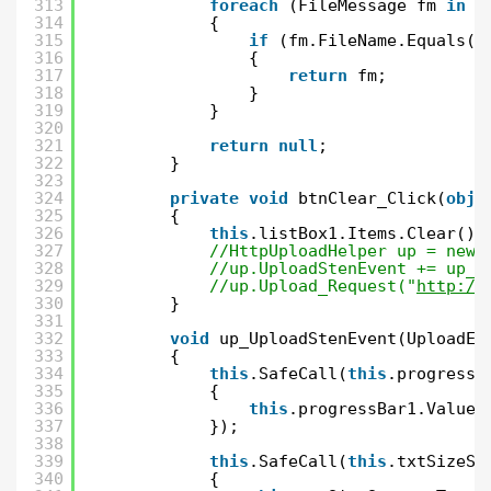
313
foreach
(FileMessage fm 
in
l
314
{
315
if
(fm.FileName.Equals(f
316
{
317
return
fm;
318
}
319
}
320
321
return
null
;
322
}
323
324
private
void
btnClear_Click(
obje
325
{
326
this
.listBox1.Items.Clear();
327
//HttpUploadHelper up = new 
328
//up.UploadStenEvent += up_U
329
//up.Upload_Request("
http://
330
}
331
332
void
up_UploadStenEvent(UploadEv
333
{
334
this
.SafeCall(
this
.progressB
335
{
336
this
.progressBar1.Value 
337
});
338
339
this
.SafeCall(
this
.txtSizeSt
340
{