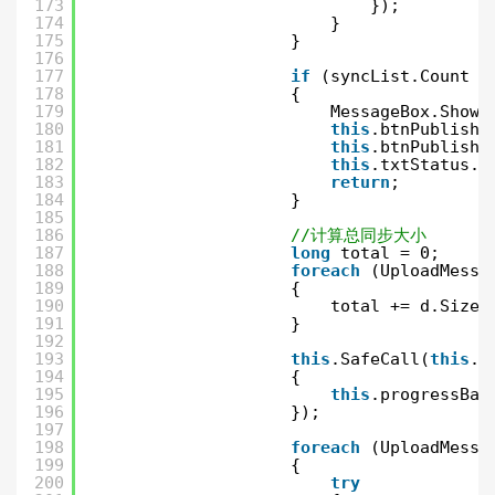
173
});
174
}
175
}
176
177
if
(syncList.Count =
178
{
179
MessageBox.Show(
180
this
.btnPublish.
181
this
.btnPublish.
182
this
.txtStatus.T
183
return
;
184
}
185
186
//计算总同步大小
187
long
total = 0;
188
foreach
(UploadMessa
189
{
190
total += d.Size;
191
}
192
193
this
.SafeCall(
this
.p
194
{
195
this
.progressBar
196
});
197
198
foreach
(UploadMessa
199
{
200
try