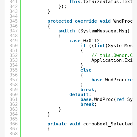
341
this
.txtSizeStatus.Text 
342
});
343
}
344
345
protected
override
void
WndProc(
346
{
347
switch
(SystemMessage.Msg)
348
{
349
case
0x0112:
350
if
(((
int
)SystemMess
351
{
352
// this.Owner.Cl
353
Application.Exit
354
}
355
else
356
{
357
base
.WndProc(
ref
358
}
359
break
;
360
default
:
361
base
.WndProc(
ref
Sys
362
break
;
363
}
364
}
365
366
private
void
comboBox1_SelectedI
367
{
368