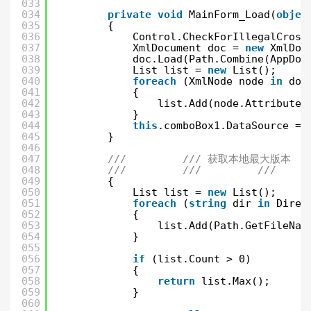
033
034
private
void
MainForm_Load(
objec
035
{
036
Control.CheckForIllegalCross
037
XmlDocument doc = 
new
XmlDoc
038
doc.Load(Path.Combine(AppDom
039
List list = 
new
List();
040
foreach
(XmlNode node 
in
doc
041
{
042
list.Add(node.Attributes
043
}
044
this
.comboBox1.DataSource = 
045
}
046
047
///         /// 获取本地最大版本
048
///         ///         ///     
049
{
050
List list = 
new
List();
051
foreach
(
string
dir 
in
Direc
052
{
053
list.Add(Path.GetFileNam
054
}
055
056
if
(list.Count > 0)
057
{
058
return
list.Max();
059
}
060