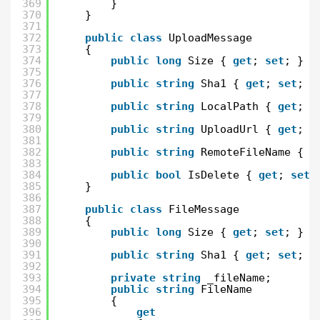
369
}
370
}
371
372
public
class
UploadMessage
373
{
374
public
long
Size { 
get
; 
set
; }
375
376
public
string
Sha1 { 
get
; 
set
; }
377
378
public
string
LocalPath { 
get
; 
s
379
380
public
string
UploadUrl { 
get
; 
s
381
382
public
string
RemoteFileName { 
g
383
384
public
bool
IsDelete { 
get
; 
set
;
385
}
386
387
public
class
FileMessage
388
{
389
public
long
Size { 
get
; 
set
; }
390
391
public
string
Sha1 { 
get
; 
set
; }
392
393
private
string
_fileName;
394
public
string
FileName
395
{
396
get