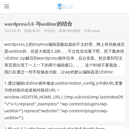
wordpress3.6 与ueditor的结合
2014-04-06
阅读(4638)
评论(0)
来源:本站原创
作者:admin
珂珂的个人
wordpress上的tinymce编辑器貌似真的不太好用，网上有些换成百
度ueditor的，但是大都是3.2的…，不过也尝试看下吧，把下载来得
UEditor.zip解压到wordpress插件目录，后台安装。然后看到写文
章页面出现了一上一下的两个编辑窗口。。。这个时候不要着急，
我们在通过一些手段修改功能，让wp的默认编辑器是UEditor。
1.通过编辑UEditor插件修改ueditor/editor_config.js中的URL变量
为绝对路径或者相对路径
URL =
博客 - 一个
window.UEDITOR_HOME_URL||tmp.substr(0,tmp.lastIndexOf(
"\/")+1).replace("_examples/","wp-content/plugins/wp-
ueditor/").replace("website/","wp-content/plugins/wp-
ueditor/");
2.将ue3.3.2-edit-form-advanced.php改名为edit-form-