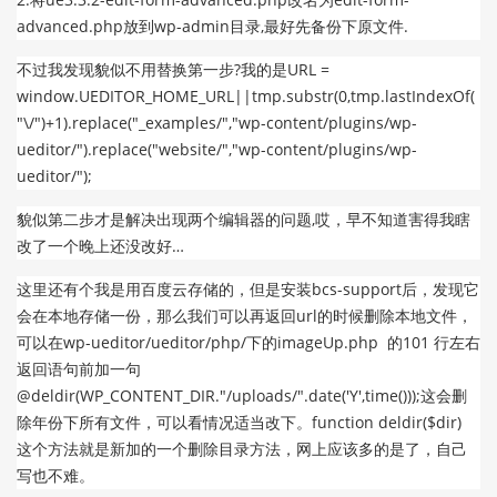
advanced.php放到wp-admin目录,最好先备份下原文件.
不过我发现貌似不用替换第一步?我的是URL =
程序猿的个
window.UEDITOR_HOME_URL||tmp.substr(0,tmp.lastIndexOf(
"\/")+1).replace("_examples/","wp-content/plugins/wp-
ueditor/").replace("website/","wp-content/plugins/wp-
ueditor/");
貌似第二步才是解决出现两个编辑器的问题,哎，早不知道害得我瞎
改了一个晚上还没改好…
这里还有个我是用百度云存储的，但是安装bcs-support后，发现它
人网站
会在本地存储一份，那么我们可以再返回url的时候删除本地文件，
可以在wp-ueditor/ueditor/php/下的imageUp.php 的101 行左右
返回语句前加一句
@deldir(WP_CONTENT_DIR."/uploads/".date('Y',time()));这会删
除年份下所有文件，可以看情况适当改下。function deldir($dir)
这个方法就是新加的一个删除目录方法，网上应该多的是了，自己
写也不难。