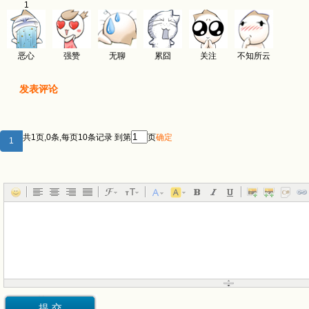
1
恶心
强赞
无聊
累囧
关注
不知所云
发表评论
共1页,0条,每页10条记录 到第
页
确定
1