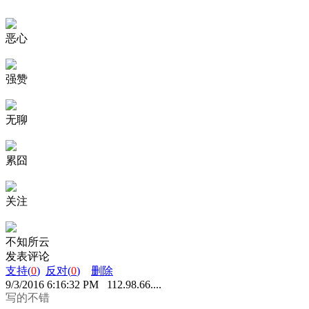
恶心
强赞
无聊
累囧
关注
不知所云
发表评论
支持(
0
)
反对(
0
)
删除
9/3/2016 6:16:32 PM 112.98.66....
写的不错