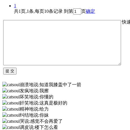
1
共1页,1条,每页10条记录 到第
页
确定
快