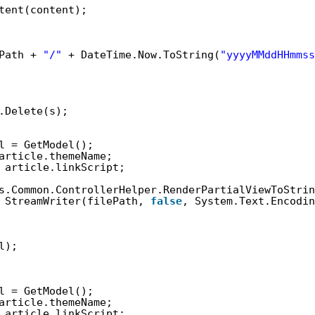
tent(content);
Path + 
"/"
+ DateTime.Now.ToString(
"yyyyMMddHHmmss
.Delete(s);
l = GetModel();
article.themeName;
 article.linkScript;
s.Common.ControllerHelper.RenderPartialViewToStrin
StreamWriter(filePath, 
false
, System.Text.Encodin
l);
l = GetModel();
article.themeName;
 article.linkScript;