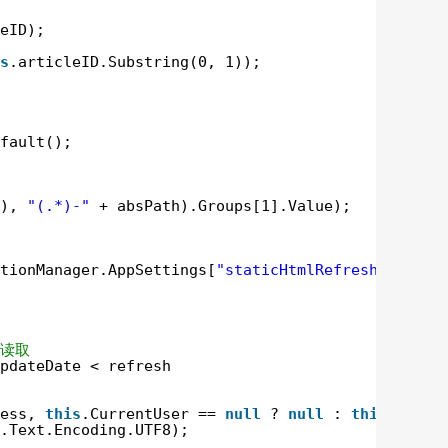
eID);
s
.articleID.Substring(0, 1));
fault();
), 
"(.*)-"
+ absPath).Groups[1].Value);
tionManager.AppSettings[
"staticHtmlRefreshTimeout
页读取
pdateDate < refresh
ess, 
this
.CurrentUser == 
null
? 
null
: 
this
.Curre
.Text.Encoding.UTF8);