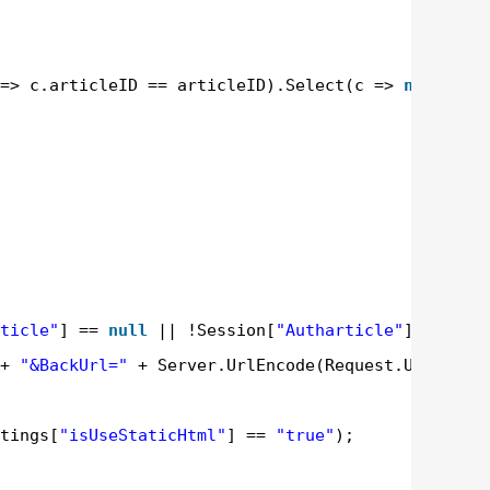
=> c.articleID == articleID).Select(c => 
new
blog
ticle"
] == 
null
|| !Session[
"Autharticle"
].ToStri
+ 
"&BackUrl="
+ Server.UrlEncode(Request.Url.ToSt
tings[
"isUseStaticHtml"
] == 
"true"
);