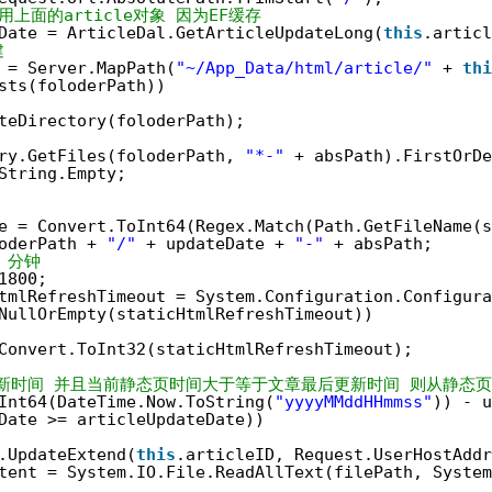
上面的article对象 因为EF缓存
Date = ArticleDal.GetArticleUpdateLong(
this
.articl
建
 = Server.MapPath(
"~/App_Data/html/article/"
+ 
thi
sts(foloderPath))
teDirectory(foloderPath);
ry.GetFiles(foloderPath, 
"*-"
+ absPath).FirstOrDe
String.Empty;
e = Convert.ToInt64(Regex.Match(Path.GetFileName(s
oderPath + 
"/"
+ updateDate + 
"-"
+ absPath;
 分钟
1800;
tmlRefreshTimeout = System.Configuration.Configura
NullOrEmpty(staticHtmlRefreshTimeout))
Convert.ToInt32(staticHtmlRefreshTimeout);
刷新时间 并且当前静态页时间大于等于文章最后更新时间 则从静态
Int64(DateTime.Now.ToString(
"yyyyMMddHHmmss"
)) - u
Date >= articleUpdateDate))
.UpdateExtend(
this
.articleID, Request.UserHostAddr
tent = System.IO.File.ReadAllText(filePath, System