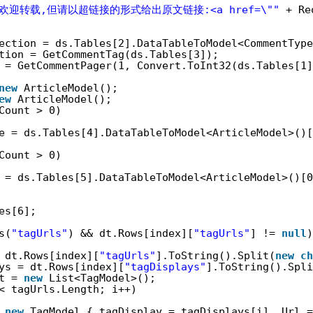
"欢迎转载,但请以超链接的形式给出原文链接:<a href=\""
+ Re
ection = ds.Tables[2].DataTableToModel<CommentType
tion = GetCommentTag(ds.Tables[3]);
 = GetCommentPager(1, Convert.ToInt32(ds.Tables[1]
new
ArticleModel();
ew
ArticleModel();
Count > 0)
e = ds.Tables[4].DataTableToModel<ArticleModel>()[
Count > 0)
 = ds.Tables[5].DataTableToModel<ArticleModel>()[0
es[6];
s(
"tagUrls"
) && dt.Rows[index][
"tagUrls"
] != 
null
)
 dt.Rows[index][
"tagUrls"
].ToString().Split(
new
ch
ys = dt.Rows[index][
"tagDisplays"
].ToString().Spli
t = 
new
List<TagModel>();
< tagUrls.Length; i++)
 
new
TagModel { tagDisplay = tagDisplays[i], Url =