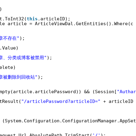
)
t.ToInt32(
this
.articleID);
le article = ArticleViewDal.GetEntities().Where(c 
章不存在"
);
.Value)
章、分类或博客被禁用"
);
elete)
章被删除到回收站"
);
mpty(article.articlePassword)) && (Session[
"Authar
tResult(
"/articlePassword?articleID="
+ articleID 
 (System.Configuration.ConfigurationManager.AppSet
equest.Url.AbsolutePath.TrimStart(
'/'
);