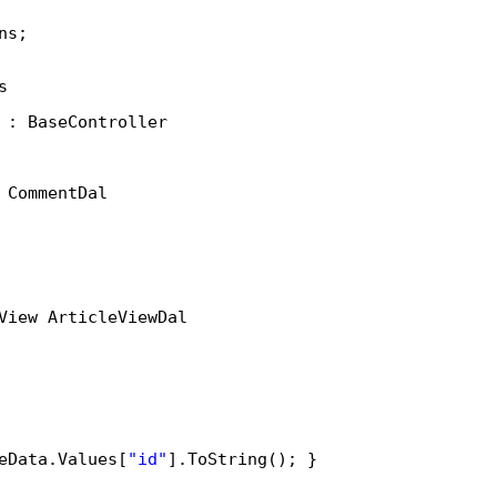
ns;
s
 : BaseController
 CommentDal
View ArticleViewDal
eData.Values[
"id"
].ToString(); }