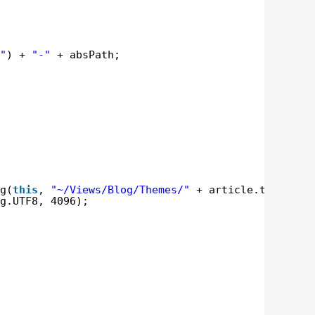
"
) + 
"-"
+ absPath;
g(
this
, 
"~/Views/Blog/Themes/"
+ article.themeNam
g.UTF8, 4096);