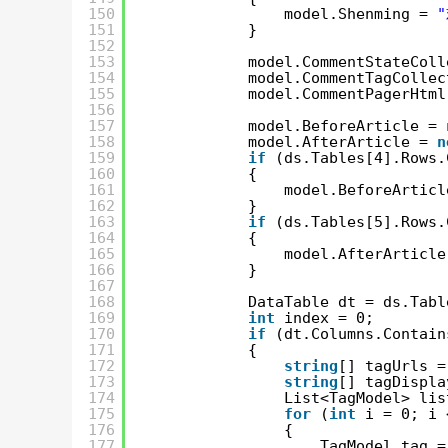
150
model.Shenming = 
151
}
152
153
model.CommentStateColl
154
model.CommentTagCollec
155
model.CommentPagerHtml
156
157
model.BeforeArticle = 
158
model.AfterArticle = 
n
159
if
(ds.Tables[4].Rows.
160
{
161
model.BeforeArticl
162
}
163
if
(ds.Tables[5].Rows.
164
{
165
model.AfterArticle
166
}
167
168
DataTable dt = ds.Tabl
169
int
index = 0;
170
if
(dt.Columns.Contain
171
{
172
string
[] tagUrls =
173
string
[] tagDispla
174
List<TagModel> lis
175
for
(
int
i = 0; i 
176
{
177
TagModel tag =