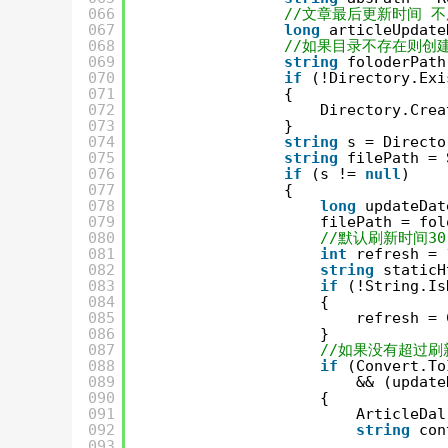
066
//文章最后更新时间 不用
067
long
articleUpdate
068
//如果目录不存在则创
069
string
foloderPath
070
if
(!Directory.Exi
071
{
072
Directory.Crea
073
}
074
string
s = Directo
075
string
filePath = 
076
if
(s != 
null
)
077
{
078
long
updateDat
079
filePath = fol
080
//默认刷新时间30
081
int
refresh = 
082
string
staticH
083
if
(!String.Is
084
{
085
refresh = 
086
}
087
//如果没有超过
088
if
(Convert.To
089
&& (update
090
{
091
ArticleDal
092
string
con
093