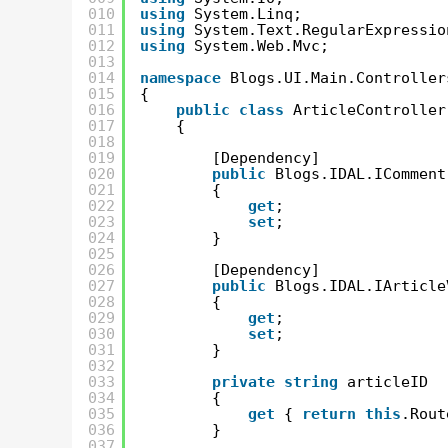
010
using
System.Linq;
011
using
System.Text.RegularExpressio
012
using
System.Web.Mvc;
013
014
namespace
Blogs.UI.Main.Controller
015
{
016
public
class
ArticleController
017
{
018
019
[Dependency]
020
public
Blogs.IDAL.IComment
021
{
022
get
;
023
set
;
024
}
025
026
[Dependency]
027
public
Blogs.IDAL.IArticle
028
{
029
get
;
030
set
;
031
}
032
033
private
string
articleID
034
{
035
get
{ 
return
this
.Rout
036
}
037