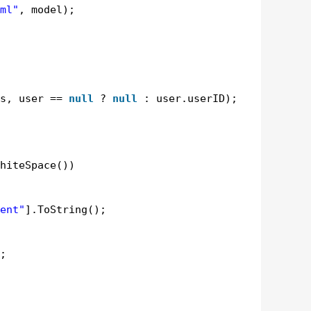
ml"
, model);
s, user == 
null
? 
null
: user.userID);
hiteSpace())
ent"
].ToString();
;