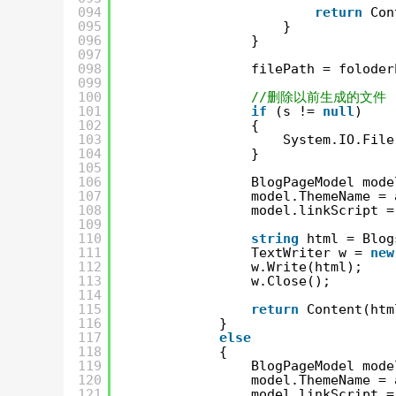
094
return
Con
095
}
096
}
097
098
filePath = foloder
099
100
//删除以前生成的文件
101
if
(s != 
null
)
102
{
103
System.IO.File
104
}
105
106
BlogPageModel mode
107
model.ThemeName = 
108
model.linkScript =
109
110
string
html = Blog
111
TextWriter w = 
new
112
w.Write(html);
113
w.Close();
114
115
return
Content(htm
116
}
117
else
118
{
119
BlogPageModel mode
120
model.ThemeName = 
121
model.linkScript =