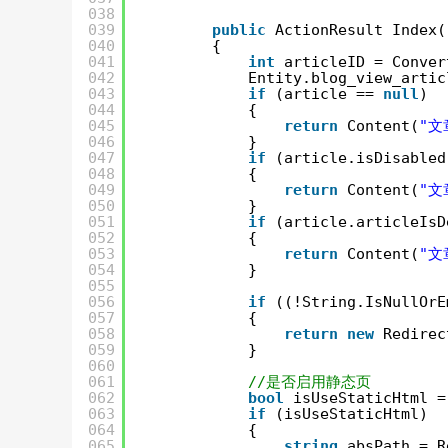
038
039
public
ActionResult Index(
040
{
041
int
articleID = Conver
042
Entity.blog_view_artic
043
if
(article == 
null
)
044
{
045
return
Content(
"文
046
}
047
if
(article.isDisabled
048
{
049
return
Content(
"文
050
}
051
if
(article.articleIsD
052
{
053
return
Content(
"文
054
}
055
056
if
((!String.IsNullOrE
057
{
058
return
new
Redirec
059
}
060
061
//是否启用静态页
062
bool
isUseStaticHtml =
063
if
(isUseStaticHtml)
064
{
065
string
absPath = R