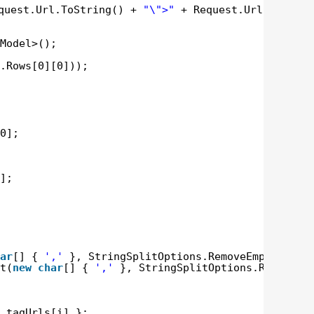
quest.Url.ToString() + 
"\">"
+ Request.Url.ToStrin
Model>();
.Rows[0][0]));
0];
];
ar
[] { 
','
}, StringSplitOptions.RemoveEmptyEntri
t(
new
char
[] { 
','
}, StringSplitOptions.RemoveEm
 tagUrls[i] };