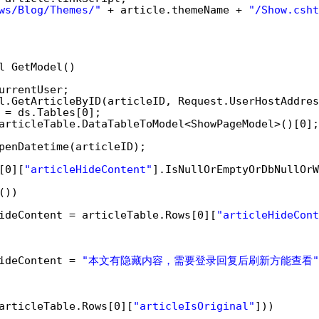
ws/Blog/Themes/"
+ article.themeName + 
"/Show.csht
l GetModel()
urrentUser;
l.GetArticleByID(articleID, Request.UserHostAddres
 = ds.Tables[0];
articleTable.DataTableToModel<ShowPageModel>()[0];
penDatetime(articleID);
[0][
"articleHideContent"
].IsNullOrEmptyOrDbNullOrW
())
ideContent = articleTable.Rows[0][
"articleHideCont
ideContent = 
"本文有隐藏内容，需要登录回复后刷新方能查看"
articleTable.Rows[0][
"articleIsOriginal"
]))