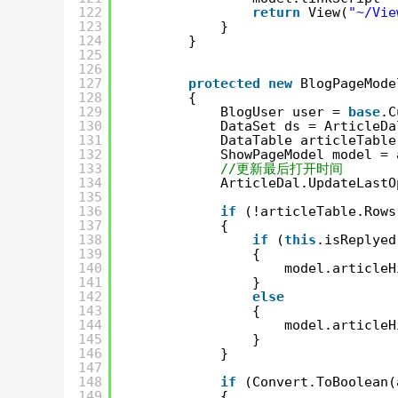
122
return
View(
"~/Vie
123
}
124
}
125
126
127
protected
new
BlogPageMode
128
{
129
BlogUser user = 
base
.C
130
DataSet ds = ArticleDa
131
DataTable articleTable
132
ShowPageModel model = 
133
//更新最后打开时间
134
ArticleDal.UpdateLastO
135
136
if
(!articleTable.Rows
137
{
138
if
(
this
.isReplyed
139
{
140
model.articleH
141
}
142
else
143
{
144
model.articleH
145
}
146
}
147
148
if
(Convert.ToBoolean(
149
{