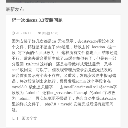
最新发布
记一次discuz 3.3安装问题
程序猿的个
2017.06.17
阅读(3738)
因为安装了好几次都是css 无法显示，去data\cache看没有这
个文件，怀疑是不是走了php通道，所以去掉 location /这一
段 将下面的~\.php$改为 / 这样所有文件都走php 结果还是
不行。后来去后台重新生成了css缓存貌似有了，但是有一部
分返回 txt/html 这样的，还是会导致样式无法显示，又将
conf 改回去，可以了。但发现管理员登录后竟然无法发帖...
后台首页显示有个表不存在。又重装，发现安装途中报sql错
人网站
误，将这段复制出来执行，慢慢发现admin 这个字段名在
mysql8.0 貌似是关键字.... 去install\data\install.sql 将admin字
段改为 `admin` 还有uc_server\install\uc.sql 的admin字段改
为 `admin` 再安装发现不报错了，也会自动生成data\cache
里的样式文件了。 php7.0 + mysql8 安装完成后没有发现问
题。
[...]
阅读全文