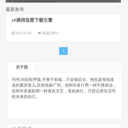
最新发布
c#调用迅雷下载引擎
程序猿的个
2012.03.04
阅读(3901)
1
关于我
人网站
珂珂,80后程序猿,不善于前端，只会做后台。他也是地地道
道的重庆崽儿,目前坐标广州。他和许多IT男一样不擅表达，
也和许多摄影师一样喜欢文艺，喜欢旅行。只想记录生活写
给未来的自己。