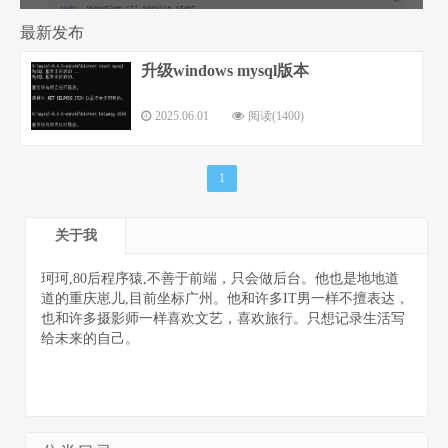
最新发布
升级windows mysql版本
程序猿的个
2025.06.01
阅读(1400)
1
关于我
人网站
珂珂,80后程序猿,不善于前端，只会做后台。他也是地地道
道的重庆崽儿,目前坐标广州。他和许多IT男一样不擅表达，
也和许多摄影师一样喜欢文艺，喜欢旅行。只想记录生活写
给未来的自己。