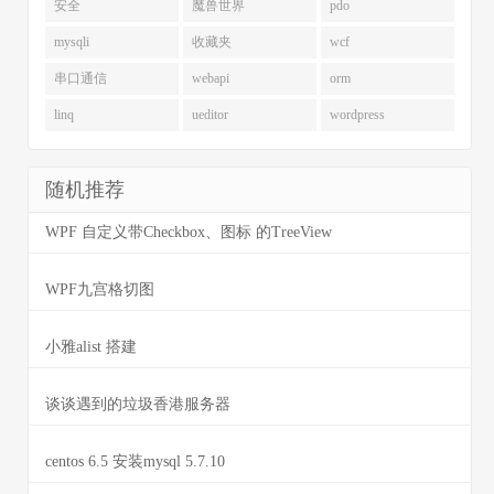
安全
魔兽世界
pdo
mysqli
收藏夹
wcf
串口通信
webapi
orm
linq
ueditor
wordpress
随机推荐
WPF 自定义带Checkbox、图标 的TreeView
WPF九宫格切图
小雅alist 搭建
谈谈遇到的垃圾香港服务器
centos 6.5 安装mysql 5.7.10