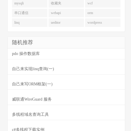
mysqli
收藏夹
wcf
串口通信
webapi
orm
linq
ueditor
wordpress
随机推荐
pdo 操作数据库
自己来实现linq查询(一)
自己来写ORM框架(一)
威联通WireGuard 服务
多线程域名查询工具
c#多线程下载实例