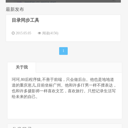
最新发布
目录同步工具
程序猿的个
2015.05.05
阅读(4156)
1
关于我
人网站
珂珂,80后程序猿,不善于前端，只会做后台。他也是地地道
道的重庆崽儿,目前坐标广州。他和许多IT男一样不擅表达，
也和许多摄影师一样喜欢文艺，喜欢旅行。只想记录生活写
给未来的自己。