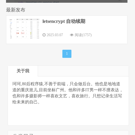
最新发布
letsencrypt 自动续期
程序猿的个
2025.03.07
阅读(1757)
1
关于我
人网站
珂珂,80后程序猿,不善于前端，只会做后台。他也是地地道
道的重庆崽儿,目前坐标广州。他和许多IT男一样不擅表达，
也和许多摄影师一样喜欢文艺，喜欢旅行。只想记录生活写
给未来的自己。