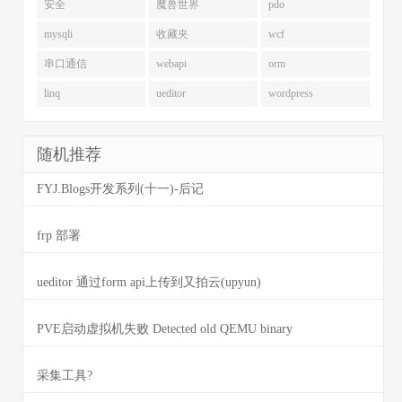
安全
魔兽世界
pdo
mysqli
收藏夹
wcf
串口通信
webapi
orm
linq
ueditor
wordpress
随机推荐
FYJ.Blogs开发系列(十一)-后记
frp 部署
ueditor 通过form api上传到又拍云(upyun)
PVE启动虚拟机失败 Detected old QEMU binary
采集工具?